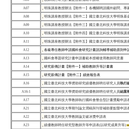
A07
明珠講座教授辦法【附件一】各機關聘請國外顧問、專
A08
明珠講座教授辦法【附件二】國立臺北科技大學明珠基
A09
明珠講座教授辦法【附件三】國立臺北科技大學明珠講
A10
明珠講座教授辦法【附件四】國立臺北科技大學明珠講
A11
明珠講座教授辦法【附件五】國立臺北科技大學明珠講
A12
各級專任教師申請國科會研究計畫諮詢輔導補助原則申請表(11
A13
國科會專題研究計畫申請書範本授權使用教師同意書
A14
研究薪傳計畫【附件一】補助教師升等計畫書
A15
研究薪傳計畫 【附件二】
績效報告表
A16
國立臺北科技大學奬助研究績優教師聘任研究人員
執行
A16-1
國立臺北科技大學奬助研究績優教師聘任研究人員
結案
A17
國立臺北科技大學教師執行國科會整合型計畫獎勵申請
A21
國立臺北科技大學期刊論文潤稿與刊登補助要點暨申請
A22
國立臺北科技大學教師論文破冰獎申請表
A23
績優教師聘任研究型教師升等申請表(
以研究成果升等)