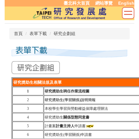
臺北科大首頁
網站導覽
English
跳
到
主
要
內
首頁
表單下載
研究企劃組
容
區
研究奬助生相關法規及表單
1
研究奬助生聘任作業流程圖
2
研究奬助生(學習關係)說明簡報
3
本校學生學習與勞動權益保障處理辦法
4
研究奬助生
關係型態同意書
5
計畫案
計畫主持人
申請書
6
研究奬助生(學習關係)申請書