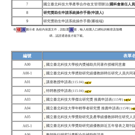
7
國立臺北科技大學產學合作收支管理辦法(
國科會兼任人員自
8
研究獎助生申請系統操作手冊(申請人)
9
研究獎助生申請系統操作手冊(審核端)
有
圖示者 為校內保護文件，請點選
後，輸入校園入口網站的帳密及隨機
碼，認證通過後才能下載。
編號
表單
A00
國立臺北科技大學校內獎補助共同著作授權同意書
A00-1
國立臺北科技大學奬助研究績優教師聘任研究人員共同
A01
講座教授申請表
(115.04)
A02
特聘教授申請表
(115.04)
A03
國立臺北科技大學傑出研究獎 推薦申請表
(115年)
A04
國立臺北科技大學
年輕學者研究獎 推薦申請表
(115年)
A05
國立臺北科技大學獎助研究及產學績優教師聘任研究人員申請
國立臺北科技大學獎助研究績優教師近五年發表之期刊
A05-1
A06
教師執行研究計畫配合款補助申請表