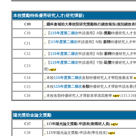
本校獎勵特殊優秀研究人才(研究彈薪)
C09
國科會補助大專校院研究獎勵執行績效報告(個別績效表
C10
【
115
年度第二梯次
申請適用】A類-
獎勵
特優研究人才
【
115
年度第二
梯次
申請適用】N類-
新聘
特優研究人才申
C11
C12
【
115
年度第二梯次
申請適用】N類-
新聘
特優研究人才申
【
115
年度第二梯次
申請適用】Y類-
延攬
特優研究人才
C13
理)
C14
本校
115年度
第二梯次
各類
特優
研究人才學院推薦名單
本校
115年度
第二梯次
各類
特
優
研究人才彈薪申請名冊(
C15
C16
本校
各類特優
研究人才彈薪表單填寫教學
(115.3
陽光獎助金論文獎勵
C17
115年陽光論文獎勵-申請表(教職研人員)
C18
115年陽光論文獎勵-申請表(學生校友)