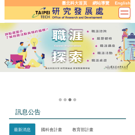
臺北科大首頁
網站導覽
English
跳
到
主
要
內
容
區
訊息公告
最新消息
國科會計畫
教育部計畫