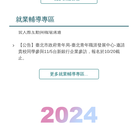
職涯說明書：整合興趣、價值觀與能力，降低選錯工作的
風險！
就業輔導專區
【職涯講座】115/3/9(一) 13:30-14:20，好想說出口－練
習人際互動與職場溝通
【公告】臺北市政府青年局-臺北青年職涯發展中心-邀請
貴校同學參與11/5台新銀行企業參訪，報名於10/20截
止。
【公告】國立臺北教育大學辦理「職場LEVEL UP！未來
更多就業輔導專區...
職人攻略戰」，鼓勵生學踴躍參與。