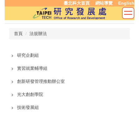
臺北科大首頁
網站導覽
English
跳
到
主
要
內
首頁
法規辦法
容
區
研究企劃組
實習就業輔導組
創新研發管理推動辦公室
光大創創學院
技術發展組