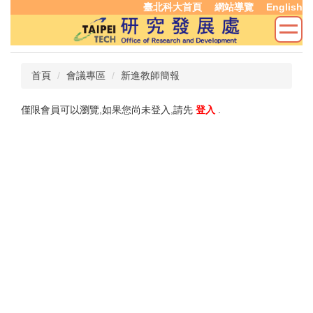
臺北科大首頁
網站導覽
English
跳
到
主
要
內
首頁
會議專區
新進教師簡報
容
區
僅限會員可以瀏覽,如果您尚未登入,請先
登入
.