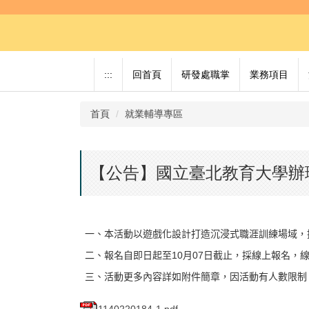
跳
到
主
要
內
:::
回首頁
研發處職掌
業務項目
容
區
首頁
就業輔導專區
【公告】國立臺北教育大學辦理
一、本活動以遊戲化設計打造沉浸式職涯訓練場域，
二、報名自即日起至10月07日截止，採線上報名，
三、活動更多內容詳如附件簡章，因活動有人數限制