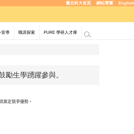
臺北科大首頁
網站導覽
English
令宣導
職涯探索
PURE 學研人才庫
，鼓勵生學踴躍參與。
涯奠定競爭優勢。