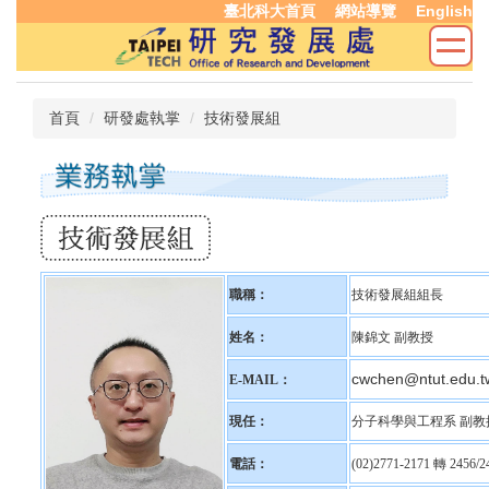
臺北科大首頁
網站導覽
English
跳
到
主
要
內
首頁
研發處執掌
技術發展組
容
區
職稱：
技術發展組組長
姓名：
陳錦文 副教授
cwchen@ntut.edu.t
E-MAIL：
現任：
分子科學與工程系 副教
電話：
(02)2771-2171 轉 2456/2