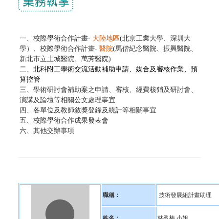
一、
校際學術合作計畫-
大陸地區
(北京工業大學、深圳大
學）、
校際學術合作計畫-
醫院
(
馬偕紀念醫院、
振興醫院、
新北市立土城醫院、
萬芳醫院)
二、
北科附工學術交流活動補助申請、媒合及審核作業、預
算控管
三、學術研討會
補助案之申請、審核、經費核銷及
研討會、
演講及論壇等相關公文處理事宜
四、
各單位及教師敘獎登錄及統計等相關事宜
五、校際學術合作成果發表會
六、其他交辦事項
職稱：
技術發展組計畫助理
姓名：
林盈榛 小姐