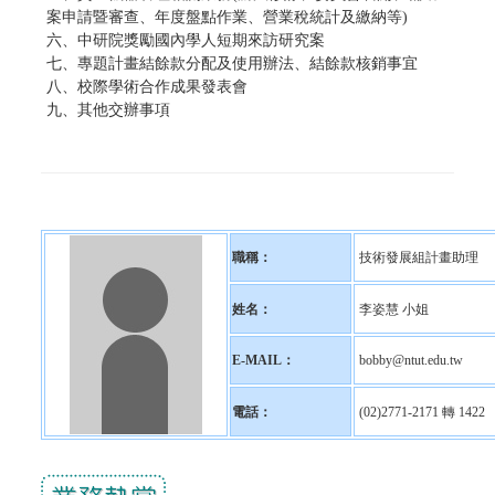
案申請暨審查、年度盤點作業
、營業稅統計及繳納等)
六、
中研院獎勵國內學人短期來訪研究案
七、
專題計畫結餘款分配及使用辦法、結餘款核銷事宜
八、校際學術合作成果發表會
九、其他交辦事項
職稱：
技術發展組計畫助理
姓名：
李姿慧 小姐
E-MAIL：
bobby@ntut.edu.tw
電話：
(02)2771-2171 轉 1422