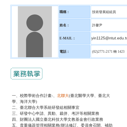
職稱：
技術發展組組員
姓名：
許馨尹
yin1125@ntut.edu.t
E-MAIL：
電話：
(02)2771-2171 轉 1423
一、
校際學術合作計畫-
、
北聯大
(臺北醫學大學、臺北大
學、海洋大學)
二、
臺北聯合大學系統研發組相關事宜
三、
研發中心申請、異動、裁併、考評等相關業務
四、
財團法人國立臺北科技大學文教基金會行政業務
、
五
貴重儀器管理相關業務(辦法修訂、委員會召開、
補助