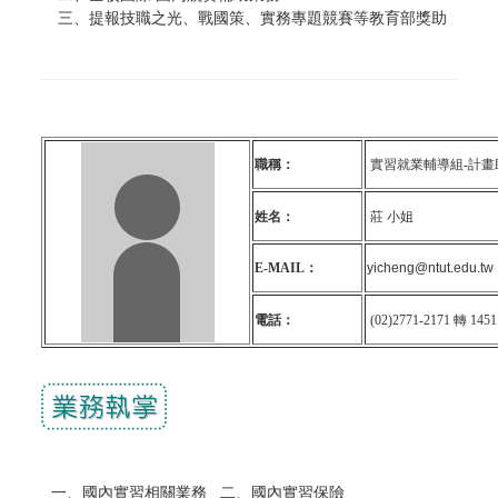
三、提報技職之光、戰國策、實務專題競賽等教育部獎助
職稱：
實習就業輔導組-計畫
姓名：
莊
小姐
E-MAIL：
yicheng@ntut.edu.tw
電話：
(02)2771-2171 轉 1451
二
一、
國內實習相關業務
、
國內實習保險