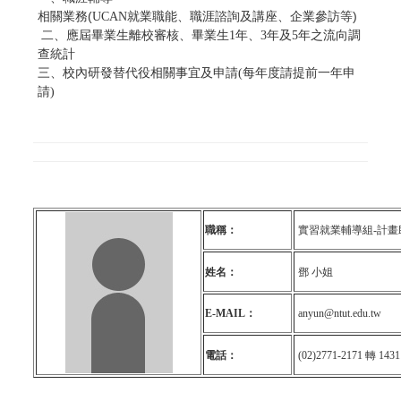
相關業務(
)
UCAN就業職能、職涯諮詢及講座、企業參訪等
二
、
應屆畢業生離校審核、
畢業生1年、3年及5年之流向調
查統計
三
、
校內研發替代役相關事宜及申請(每年度請提前一年申
請)
職稱：
實習就業輔導組-計畫
姓名：
鄧 小姐
E-MAIL：
anyun@ntut.edu.tw
電話：
(02)2771-2171 轉 1431