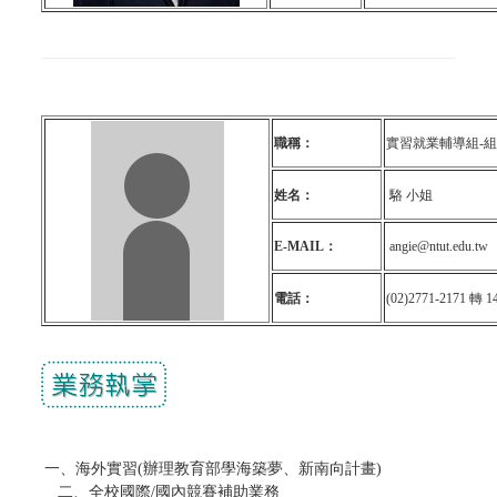
職稱：
實習就業輔導組-
姓名：
駱 小姐
E-MAIL：
angie@ntut.edu.tw
電話：
(02)2771-2171 轉 1
一、海外實習(
辦理教育部學海築夢、新南向計畫
)
二、全校國際/國內競賽補助業務