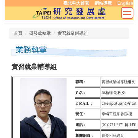
臺北科大首頁
網站導覽
English
跳
到
主
要
內
首頁
研發處執掌
實習就業輔導組
容
區
實習就業輔導組
職稱：
實習就業輔導組組長
姓名：
陳柏端 副教授
chenpotuan@ntut.
E-MAIL：
現任：
車輛工程系 副教授
電話：
(02)2771-2171 轉 1451
相關網頁：
組長相關網頁