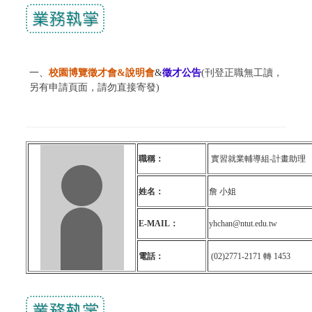
一、
校園博覽徵才會&說明會
&
徵才公告
(刊登正職無工讀，
另有申請頁面，請勿直接寄發)
職稱：
實習就業輔導組-計畫助理
姓名：
詹 小姐
E-MAIL：
yhchan@ntut.edu.tw
電話：
(02)2771-2171
轉 1453