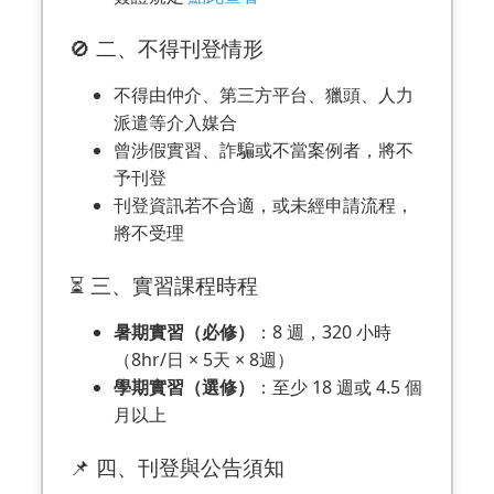
🚫 二、不得刊登情形
不得由仲介、第三方平台、獵頭、人力
派遣等介入媒合
曾涉假實習、詐騙或不當案例者，將不
予刊登
刊登資訊若不合適，或未經申請流程，
將不受理
⏳ 三、實習課程時程
暑期實習（必修）
：8 週，320 小時
（8hr/日 × 5天 × 8週）
學期實習（選修）
：至少 18 週或 4.5 個
月以上
📌 四、刊登與公告須知