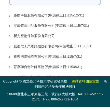
路提科技股份有限公司(申請截止日:115/12/31)
展威體育用品股份有限公司(申請截止日:115/7/31)
新光產物保險股份有限公司
威強電工業電腦股份有限公司(申請截止日:115/8/31)
勝忠國際物流有限公司(申請截止日:115/7/31)
育嘉聯合會計師事務所(申請截止日:115/8/31)
益達系統科技有限公司(申請截止日:115/7/7)
Copyright © 國立臺北科技大學研究發展處，
網站資料開放宣告
所
刊載內容均受著作權法保護
文化部文化資產局
10608臺北市忠孝東路三段一號行政大樓六樓. Tel: 886-2-2771-
(海外)環境部辦理「全球環境教育夥伴(GEEP)亞太中心
2171 Fax: 886-2-2721-1084
2026年跨國實習計畫」實習生甄選活動(申請截止
日:115/6/30)