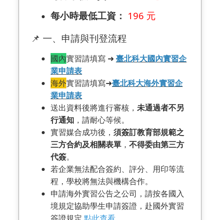
每小時最低工資：
196 元
📌 一、申請與刊登流程
國內
實習請填寫 ➜
臺北科大國內實習企
業申請表
海外
實習請填寫➜
臺北科大海外實習企
業申請表
送出資料後將進行審核，
未通過者不另
行通知
，請耐心等候。
實習媒合成功後，
須簽訂教育部規範之
三方合約及相關表單
，
不得委由第三方
代簽
。
若企業無法配合簽約、評分、用印等流
程，學校將無法與機構合作。
申請海外實習公告之公司，請按各國入
境規定協助學生申請簽證，赴國外實習
簽證規定
點此查看