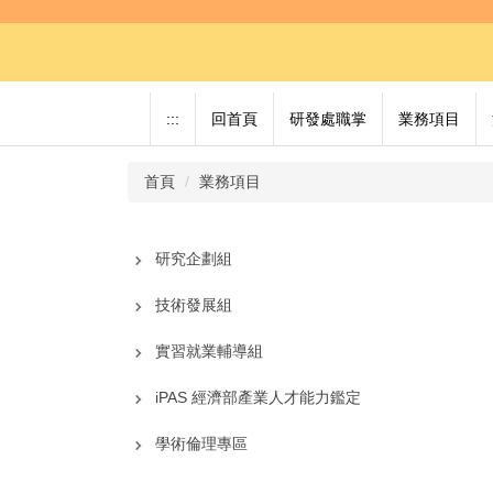
跳
到
主
要
內
:::
回首頁
研發處職掌
業務項目
容
區
首頁
業務項目
研究企劃組
技術發展組
實習就業輔導組
iPAS 經濟部產業人才能力鑑定
學術倫理專區