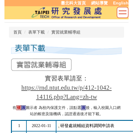
臺北科大首頁
網站導覽
English
跳
到
主
要
內
首頁
表單下載
實習就業輔導組
容
區
實習表單請至：
https://rnd.ntut.edu.tw/p/412-1042-
14116.php?Lang=zh-tw
有
圖示者 為校內保護文件，請點選
後，輸入校園入口網
站的帳密及隨機碼，認證通過後才能下載。
1
2022-01-11
研發處就輔組資料調閱申請表