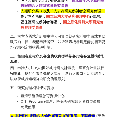
IRB 人體研究案
指定審查機構：
台北醫學大學暨附屬
醫院聯合人體研究倫理委員會
人類研究案（涉及「人」為研究參與者之研究倫理）
指定審查機構
：
國立台灣大學研究倫理中心
(
臺灣北
區保護研究參與者聯盟
)、
國立彰化師範大學研究倫
理審理委員會
二、有審查需求之計畫主持人可於專題研究計畫申請或開始
執行前，擇一機構申請審查，並依審查機構規定備妥相關資
料至該指定機構辦理申請。
三、相關審查程序及
審查費收費標準依各指定審查機構所訂
為準
。
四、申請人(主持人)開始執行研究計畫後，至研究計畫執行
完畢止，應配合審查機構之規定，進行追蹤或不定期訪查，
以確保執行過程符合研究倫理原則。
五、研究倫理相關學術資源
臺灣學術倫理教育資源中心
CITI Program (臺灣北區保護研究參與者聯盟會員可
免費使用)
▲
本校師生委託台大倫理審查新案審查需用申請表單
(開啟