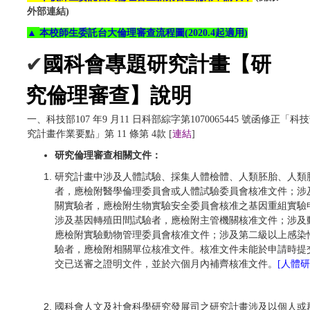
外部連結)
▲
本校師生委託台大倫理審查
流程圖(2020.4起適用)
✔
國科會專題研究計畫【研
究倫理審查】說明
一、科技部107 年9 月11 日科部綜字第1070065445 號函修正「
究計畫作業要點」第 11 條第 4款 [
連結
]
研究倫理審查相關文件：
研究計畫中涉及人體試驗、採集人體檢體、人類胚胎、人類
者，應檢附醫學倫理委員會或人體試驗委員會核准文件；涉
關實驗者，應檢附生物實驗安全委員會核准之基因重組實驗
涉及基因轉殖田間試驗者，應檢附主管機關核准文件；涉及
應檢附實驗動物管理委員會核准文件；涉及第二級以上感染
驗者，應檢附相關單位核准文件。核准文件未能於申請時提
交已送審之證明文件，並於六個月內補齊核准文件。
[人體研
國科會人文及社會科學研究發展司之研究計畫涉及以個人或