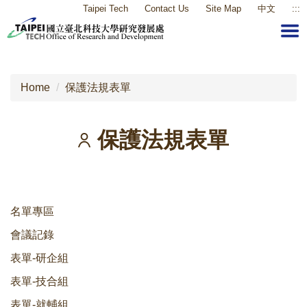
Taipei Tech
Contact Us
Site Map
中文
:::
Jump
to
the
main
content
Home
保護法規表單
block
保護法規表單
名單專區
會議記錄
表單-研企組
表單-技合組
表單-就輔組