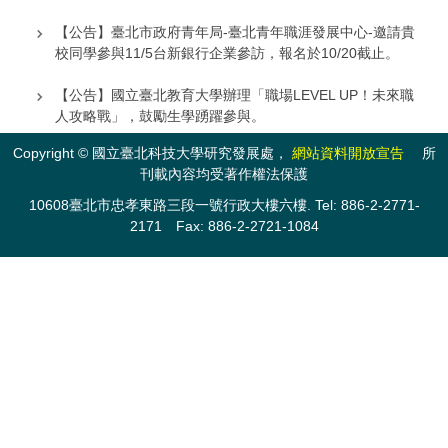
【公告】臺北市政府青年局-臺北青年職涯發展中心-邀請貴
校同學參與11/5台新銀行企業參訪，報名於10/20截止。
【公告】國立臺北教育大學辦理「職場LEVEL UP！未來職
人攻略戰」，鼓勵生學踴躍參與。
Copyright © 國立臺北科技大學研究發展處，
網站資料開放宣告
所
【公告】光大沃課將於115年1月1日起，僅提供本校在學生
刊載內容均受著作權法保護
體驗多元彈性課程，不再提供教職員、校友修習沃課課
程。
10608臺北市忠孝東路三段一號行政大樓六樓. Tel: 886-2-2771-
2171 Fax: 886-2-2721-1084
【公告】114年臺北科技大學開設iPAS課程【電動車機電整
合工程師能力鑑定初級課程】，114/9/15(一)17:00截止報
名。
【公告】國立臺北科技大學114學年第一學期iPAS經濟部產
業人才能力鑑定相關課程
【校內獎補助】本校114年第2次「研究薪傳計畫」及「專
任教師申請國科會研究計畫諮詢輔導補助」申請案。