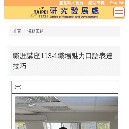
臺北科大首頁
網站導覽
English
跳
到
主
要
內
首頁
活動回顧
容
區
職涯講座113-1職場魅力口語表達
技巧
(一)