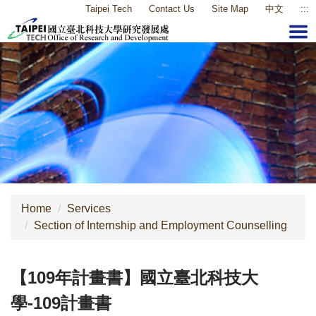
Taipei Tech
Contact Us
Site Map
中文
:::
Jump
to
the
main
content
block
Home
Services
Section of Internship and Employment Counselling
【109年計畫書】國立臺北科技大
學-109計畫書