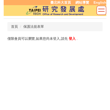
臺北科大首頁
網站導覽
English
跳
到
主
要
內
首頁
保護法規表單
容
區
僅限會員可以瀏覽,如果您尚未登入,請先
登入
.