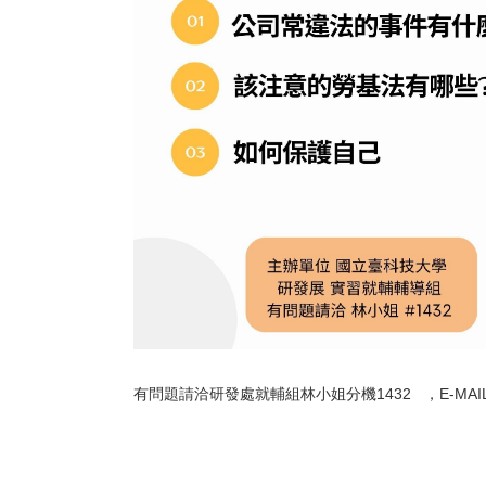
有問題請洽研發處就輔組林小姐分機1432 ，E-MAIL: lhy