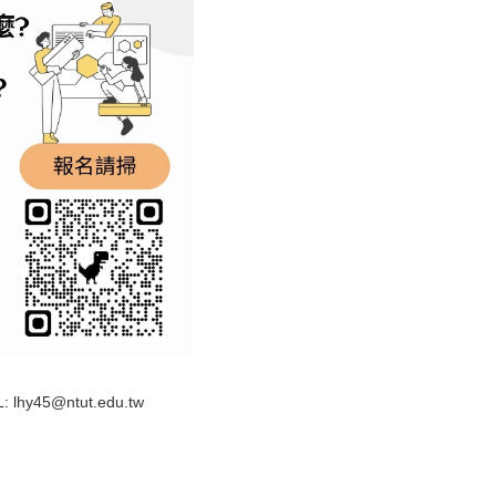
45@ntut.edu.tw