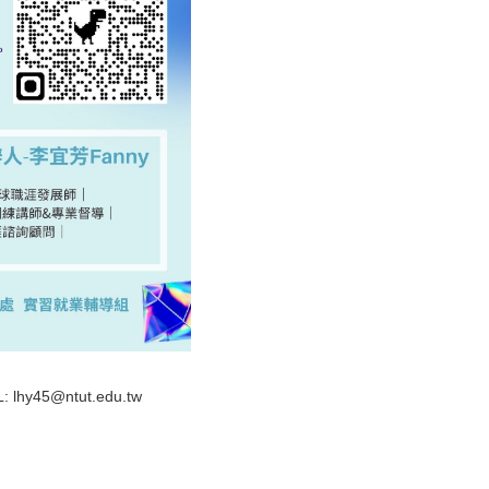
45@ntut.edu.tw