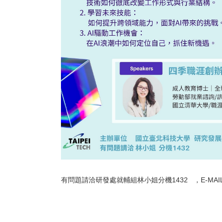
有問題請洽研發處就輔組林小姐分機1432 ，E-MAIL: lhy