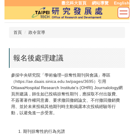
臺北科大首頁
網站導覽
English
跳
到
主
要
內
首頁
政令宣導
容
區
報名後處理建議
參採中央研究院「學術倫理─掠奪性期刊與會議」專區
（
https://ae.daais.sinica.edu.tw/pages/3695
）引用
OttawaHospital Research Institute's (OHRI) Journalology網
頁所建議，師生如已投稿掠奪性期刊，應採取不付出版費、
不簽署著作權同意書、要求撤回撤銷論文、不付撤回撤銷費
用、並於未來投稿其他期刊時主動揭露本次投稿經驗等行
動，以避免進一步受害。
期刊掠奪性的行為光譜